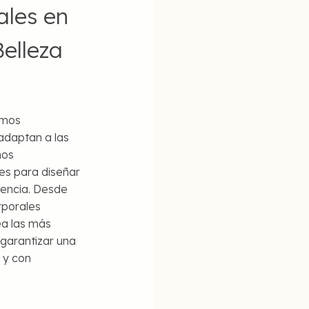
ales en
elleza
amos
adaptan a las
mos
es para diseñar
rencia. Desde
rporales
ea las más
 garantizar una
 y con